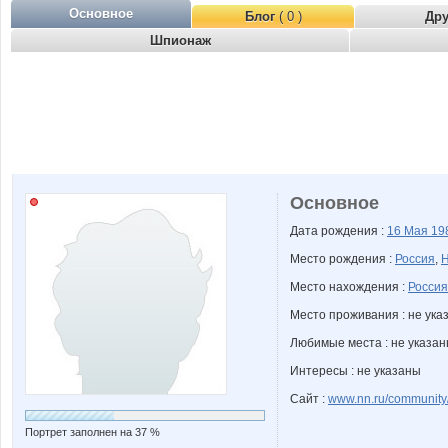
Основное
Блог
( 0 )
Др
Шпионаж
Основное
Дата рождения :
16 Мая
19
Место рождения :
Россия
,
Н
Место нахождения :
Россия
Место проживания : не ука
Любимые места : не указа
Интересы : не указаны
Сайт :
www.nn.ru/community/
Портрет заполнен на 37 %