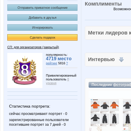
Комплименты
Отправить приватное сообщение
Возможнос
Добавить в друзья
Игнорировать
Метки лидеров
Сделать подарок
СП: для организаторов (закрытый)
популярность:
4719 место
Интервью
рейтинг
5816
?
Привилегированный
пользователь
8
уровня
Последние
фотогра
Статистика портрета:
сейчас просматривают портрет - 0
зарегистрированные пользователи
посетившие портрет за 7 дней - 0